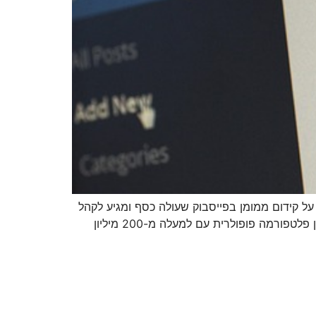
על קידום ממומן בפייסבוק שעולה כסף ומגיע לקהל
שאתם בוחרים, אלא על קידום אורגני בפייסבוק וצריך לדעת איך לעשות אותו כדי להפיק ממנו תוצאות. קבוצות פייסבוק הן פלטפורמה פופולרית עם למעלה מ-200 מיליון